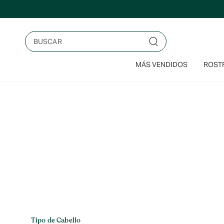
Saltar
al
contenido
Buscar
MÁS VENDIDOS
ROSTR
Inicio
>
Cabello > Tipo de Cabello > Cabello con Caspa
Cabello
Tipo de Cabello