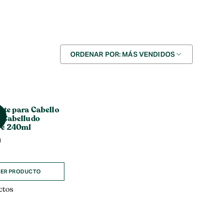
Ordenar
ORDENAR POR: MÁS VENDIDOS
por
nte para Cabello
o Cabelludo
re 240ml
0
ER PRODUCTO
ctos