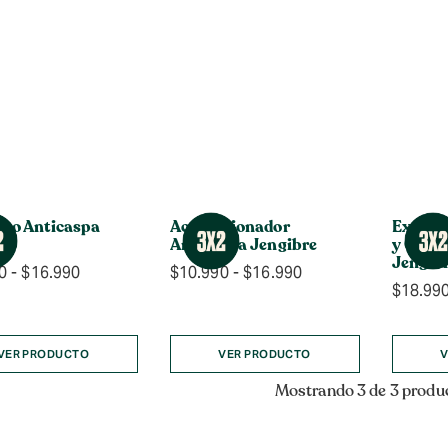
oo Anticaspa
Acondicionador
Exfolia
re
Anticaspa Jengibre
y Cuer
Jengib
Rango
Rango
0
-
$
16.990
$
10.990
-
$
16.990
$
18.99
de
de
precios:
precios:
desde
desde
$10.990
$10.990
VER PRODUCTO
VER PRODUCTO
V
hasta
hasta
Mostrando 3 de 3 produ
$16.990
$16.990