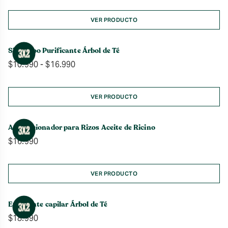
VER PRODUCTO
Shampoo Purificante Árbol de Té
Rango
$
10.990
-
$
16.990
de
precios:
desde
VER PRODUCTO
$10.990
hasta
Acondicionador para Rizos Aceite de Ricino
$16.990
$
16.990
VER PRODUCTO
Exfoliante capilar Árbol de Té
$
18.990