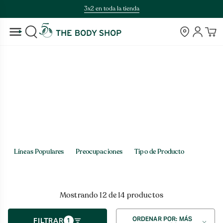
Saltar
3x2 en toda la tienda
al
contenido
Tiendas
Cuenta
BUSCAR
Inicio
>
Capilar > Tipo de Producto
Capilar
Líneas Populares
Preocupaciones
Tipo de Producto
Mostrando 12 de 14 productos
Ordenar
ORDENAR POR: MÁS
FILTRAR
1