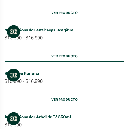
VER PRODUCTO
Acondicionador Anticaspa Jengibre
Rango
$
10.990
-
$
16.990
de
precios:
desde
VER PRODUCTO
$10.990
hasta
Shampoo Banana
$16.990
Rango
$
10.990
-
$
16.990
de
precios:
desde
VER PRODUCTO
$10.990
hasta
Acondicionador Árbol de Té 250ml
$16.990
$
10.990