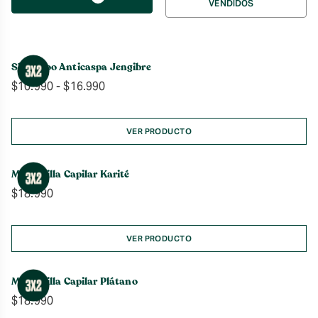
VENDIDOS
por
Shampoo Anticaspa Jengibre
Rango
$
10.990
-
$
16.990
de
precios:
desde
VER PRODUCTO
$10.990
hasta
Mascarilla Capilar Karité
$16.990
$
18.990
VER PRODUCTO
Mascarilla Capilar Plátano
$
18.990