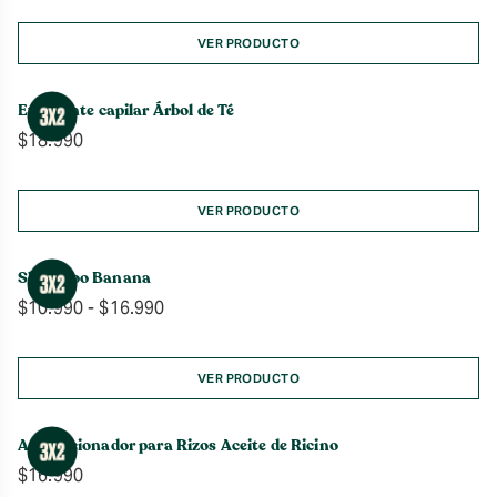
VER PRODUCTO
Exfoliante capilar Árbol de Té
$
18.990
VER PRODUCTO
Shampoo Banana
Rango
$
10.990
-
$
16.990
de
precios:
desde
VER PRODUCTO
$10.990
hasta
Acondicionador para Rizos Aceite de Ricino
$16.990
$
16.990