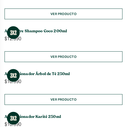
de
precios:
desde
VER PRODUCTO
$10.990
hasta
Aceite Pre Shampoo Coco 200ml
$16.990
$
12.990
VER PRODUCTO
Acondicionador Árbol de Té 250ml
$
10.990
VER PRODUCTO
Acondicionador Karité 250ml
$
10.990