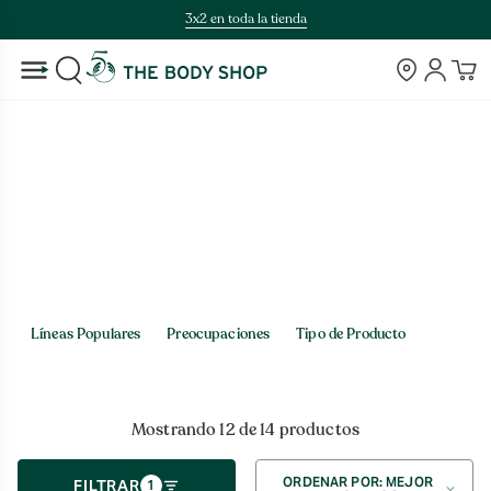
Saltar
3x2 en toda la tienda
al
contenido
Tiendas
Cuenta
BUSCAR
Inicio
>
Capilar > Tipo de Producto
Capilar
Líneas Populares
Preocupaciones
Tipo de Producto
Mostrando 12 de 14 productos
Ordenar
ORDENAR POR: MEJOR
FILTRAR
1