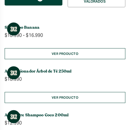
VALORADOS
por
Shampoo Banana
Rango
$
10.990
-
$
16.990
de
precios:
desde
VER PRODUCTO
$10.990
hasta
Acondicionador Árbol de Té 250ml
$16.990
$
10.990
VER PRODUCTO
Aceite Pre Shampoo Coco 200ml
$
12.990