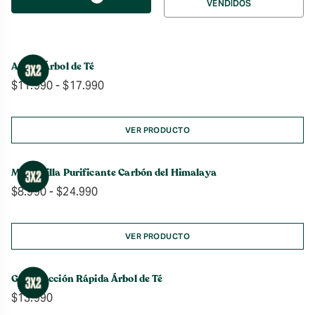
VENDIDOS
por
Aceite Árbol de Té
Rango
$
11.990
-
$
17.990
de
precios:
desde
VER PRODUCTO
$11.990
hasta
Mascarilla Purificante Carbón del Himalaya
$17.990
Rango
$
8.990
-
$
24.990
de
precios:
desde
VER PRODUCTO
$8.990
hasta
Gel de Acción Rápida Árbol de Té
$24.990
$
13.990