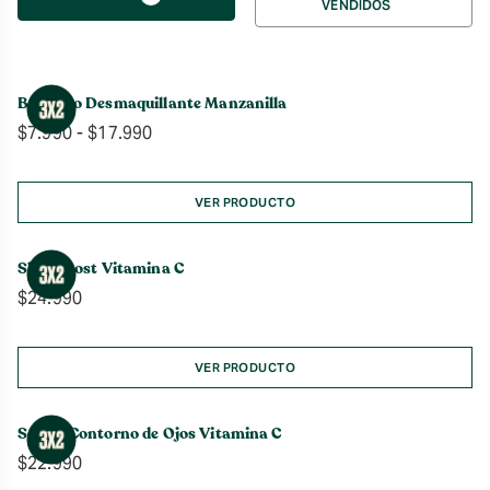
VENDIDOS
por
Bálsamo Desmaquillante Manzanilla
Rango
$
7.990
-
$
17.990
de
precios:
desde
VER PRODUCTO
$7.990
hasta
Skin Boost Vitamina C
$17.990
$
24.990
VER PRODUCTO
Sérum Contorno de Ojos Vitamina C
$
22.990