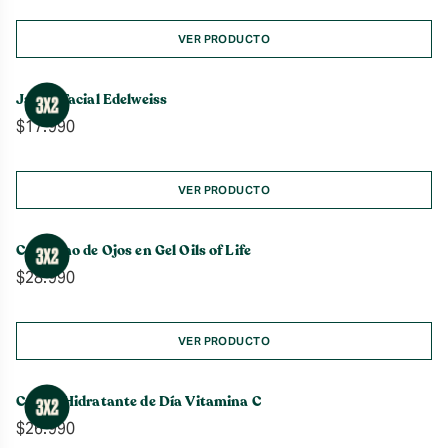
VER PRODUCTO
Jabón Facial Edelweiss
$
17.990
VER PRODUCTO
Contorno de Ojos en Gel Oils of Life
$
28.990
VER PRODUCTO
Crema Hidratante de Día Vitamina C
$
26.990