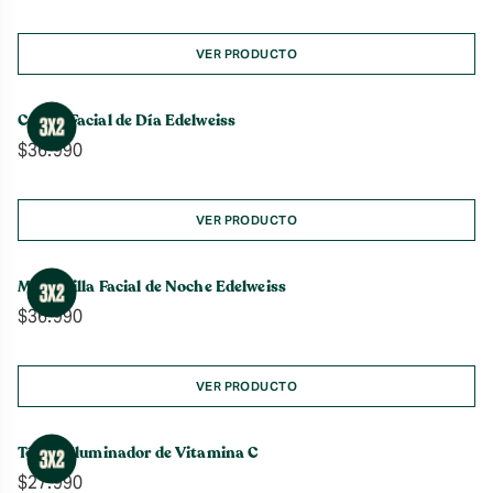
de
precios:
desde
VER PRODUCTO
$39.990
hasta
Crema Facial de Día Edelweiss
$51.990
$
36.990
VER PRODUCTO
Mascarilla Facial de Noche Edelweiss
$
36.990
VER PRODUCTO
Tónico Iluminador de Vitamina C
$
27.990