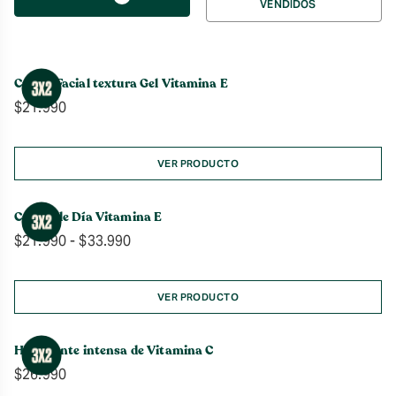
VENDIDOS
por
Crema Facial textura Gel Vitamina E
$
21.990
VER PRODUCTO
Crema de Día Vitamina E
Rango
$
21.990
-
$
33.990
de
precios:
desde
VER PRODUCTO
$21.990
hasta
Hidratante intensa de Vitamina C
$33.990
$
26.990