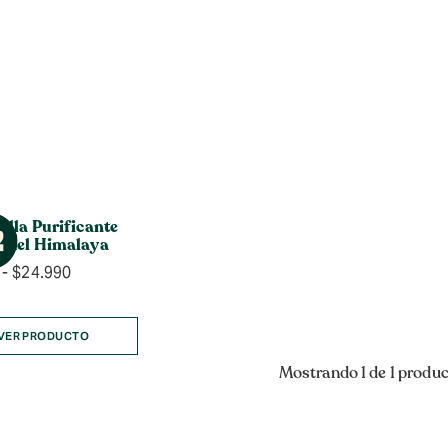
illa Purificante
 del Himalaya
Rango
-
$
24.990
de
precios:
desde
VER PRODUCTO
$8.990
Mostrando 1 de 1 produ
hasta
$24.990