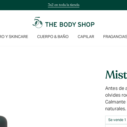
3x2 en toda la tienda
O Y SKINCARE
CUERPO & BAÑO
CAPILAR
FRAGANCIA
Mist
Antes de a
olvides r
Calmante 
naturales.
Se vende 1