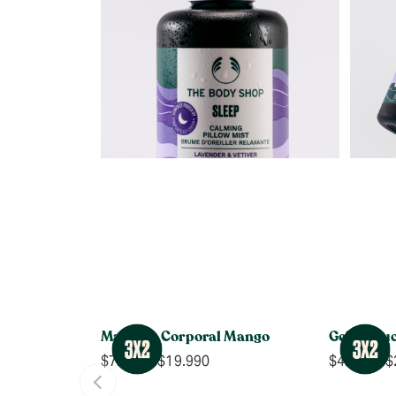
Manteca Corporal Mango
Gel de Du
Rango
$
7.990
-
$
19.990
$
4.990
-
$
de