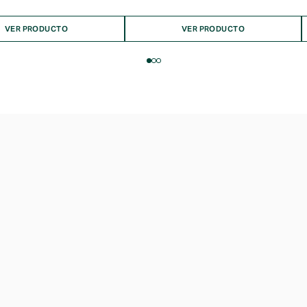
precios:
desde
$4.990
VER PRODUCTO
VER PRODUCTO
hasta
$20.990