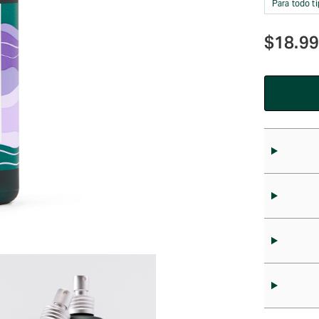
Para todo ti
$
18.9