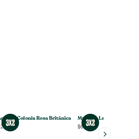
gua de Colonia Rosa Británica
Manteca Labial de Pomelo
$
24.990
$
6.990