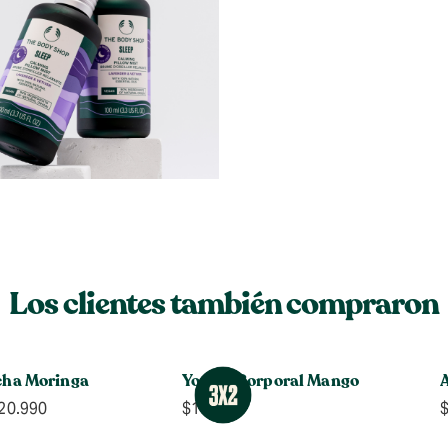
Los clientes también compraron
cha Moringa
Yogurt Corporal Mango
A
Rango
20.990
$
14.990
de