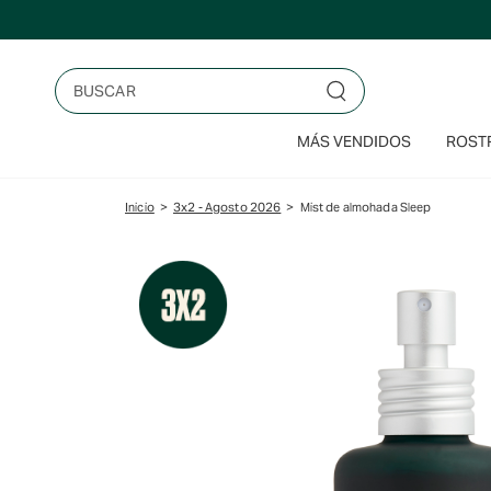
Saltar
al
contenido
Buscar
MÁS VENDIDOS
ROSTR
Inicio
>
3x2 - Agosto 2026
>
Mist de almohada Sleep