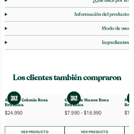
¿Qué hace por ti?
Información del producto
Modo de uso
Ingredientes
Los clientes también compraron
Agua de Colonia Rosa
Crema de Manos Rosa
Mant
Británica
Británica
Brit
Rango
$
24.990
$
7.990
-
$
16.990
$
7.
de
precios:
desde
VER PRODUCTO
VER PRODUCTO