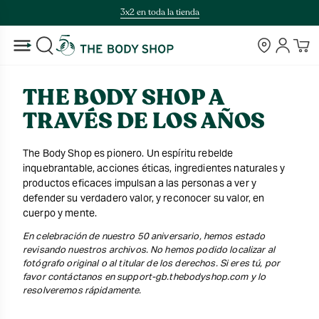
Saltar
3x2 en toda la tienda
al
contenido
Tiendas
Cuenta
BUSCAR
THE BODY SHOP A
TRAVÉS DE LOS AÑOS
The Body Shop es pionero. Un espíritu rebelde
inquebrantable, acciones éticas, ingredientes naturales y
productos eficaces impulsan a las personas a ver y
defender su verdadero valor, y reconocer su valor, en
cuerpo y mente.
En celebración de nuestro 50 aniversario, hemos estado
revisando nuestros archivos. No hemos podido localizar al
fotógrafo original o al titular de los derechos. Si eres tú, por
favor contáctanos en support-gb.thebodyshop.com y lo
resolveremos rápidamente.