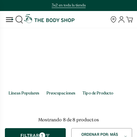
Saltar
3x2 en toda la tienda
al
contenido
Tiendas
Cuenta
BUSCAR
Inicio
>
Capilar > Preocupaciones
Capilar
Líneas Populares
Preocupaciones
Tipo de Producto
Mostrando 8 de 8 productos
Ordenar
ORDENAR POR: MÁS
FILTRAR
1