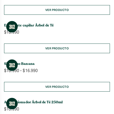
precios:
desde
VER PRODUCTO
$10.990
hasta
Exfoliante capilar Árbol de Té
$16.990
$
18.990
VER PRODUCTO
Shampoo Banana
Rango
$
10.990
-
$
16.990
de
precios:
desde
VER PRODUCTO
$10.990
hasta
Acondicionador Árbol de Té 250ml
$16.990
$
10.990