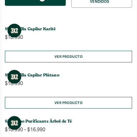
VENDIDOS
por
Mascarilla Capilar Karité
$
18.990
VER PRODUCTO
Mascarilla Capilar Plátano
$
18.990
VER PRODUCTO
Shampoo Purificante Árbol de Té
Rango
$
10.990
-
$
16.990
de