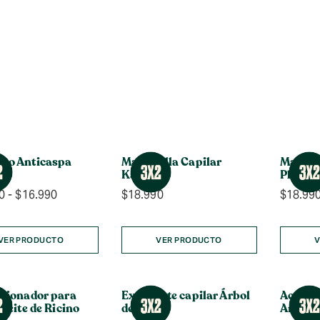
oo Anticaspa
Mascarilla Capilar
Mascari
re
Karité
Plátan
Rango
0
-
$
16.990
$
18.990
$
18.99
de
precios:
desde
VER PRODUCTO
VER PRODUCTO
V
$10.990
hasta
$16.990
cionador para
Exfoliante capilar Árbol
Acondi
ceite de Ricino
de Té
Antica