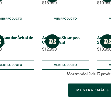
0
$
18.990
$
10.99
VER PRODUCTO
VER PRODUCTO
V
cionador Árbol de
Aceite Pre Shampoo
Acondi
0ml
Coco 200ml
250ml
0
$
12.990
$
10.99
VER PRODUCTO
VER PRODUCTO
V
Mostrando 12 de 13 prod
MOSTRAR MÁS