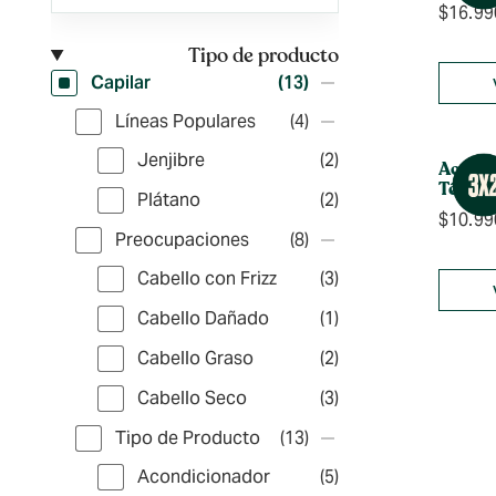
$
16.99
Tipo de producto
Capilar
(13)
Líneas Populares
(4)
Jenjibre
(2)
Acondi
Té 25
Plátano
(2)
$
10.99
Preocupaciones
(8)
Cabello con Frizz
(3)
Cabello Dañado
(1)
Cabello Graso
(2)
Cabello Seco
(3)
Tipo de Producto
(13)
Acondicionador
(5)