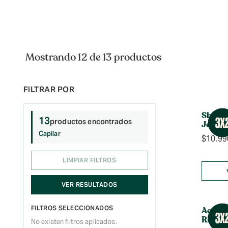
Mostrando 12 de 13 productos
Shamp
13
productos encontrados
Jengib
Capilar
$
10.99
LIMPIAR FILTROS
VER RESULTADOS
FILTROS SELECCIONADOS
Acondi
Rizos A
No existen filtros aplicados.