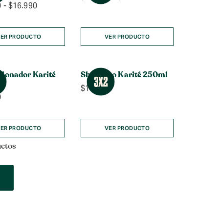
Rango
0
-
$
16.990
de
de
precios:
precios:
desde
desde
$10.990
ER PRODUCTO
VER PRODUCTO
$10.990
hasta
hasta
$16.990
$16.990
cionador Karité
Shampoo Karité 250ml
$
10.990
0
ER PRODUCTO
VER PRODUCTO
uctos