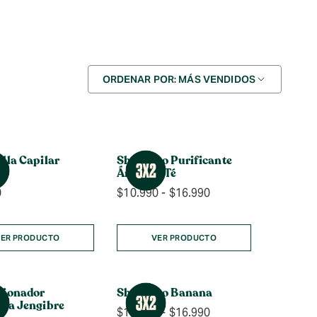
Ordenar
ORDENAR POR: MÁS VENDIDOS
por
lla Capilar
Shampoo Purificante
o
Árbol de Té
Rango
0
$
10.990
-
$
16.990
de
precios:
desde
ER PRODUCTO
VER PRODUCTO
$10.990
hasta
$16.990
cionador
Shampoo Banana
spa Jengibre
Rango
$
10.990
-
$
16.990