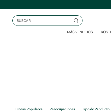
Saltar
al
contenido
Buscar
MÁS VENDIDOS
ROSTR
Inicio
>
Capilar
Capilar
Líneas Populares
Preocupaciones
Tipo de Producto