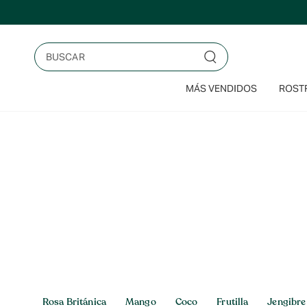
Saltar
al
contenido
Buscar
MÁS VENDIDOS
ROSTR
Inicio
>
Karité
Karité
Rosa Británica
Mango
Coco
Frutilla
Jengibre