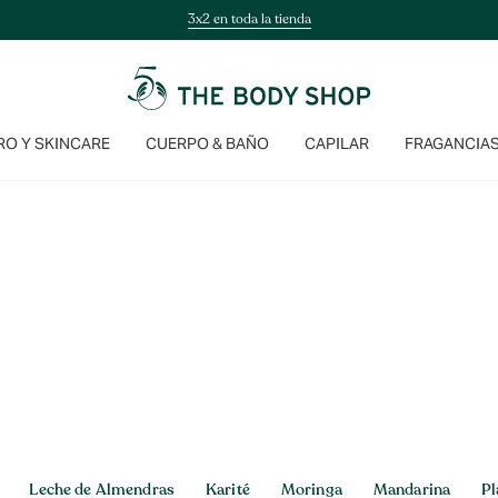
3x2 en toda la tienda
O Y SKINCARE
CUERPO & BAÑO
CAPILAR
FRAGANCIA
Leche de Almendras
Karité
Moringa
Mandarina
Pl