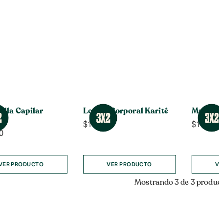
illa Capilar
Loción Corporal Karité
Manteca
$
15.990
$
17.99
0
VER PRODUCTO
VER PRODUCTO
V
Mostrando 3 de 3 produ