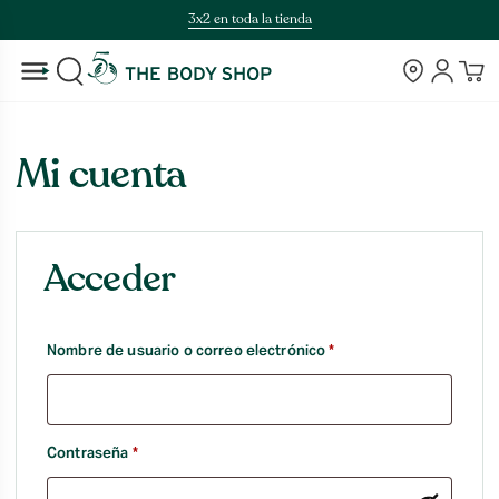
Saltar
3x2 en toda la tienda
al
contenido
Tiendas
Cuenta
BUSCAR
Mi cuenta
Acceder
Obligatorio
Nombre de usuario o correo electrónico
*
Obligatorio
Contraseña
*