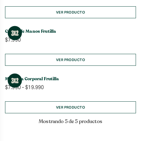
VER PRODUCTO
Crema de Manos Frutilla
$
7.990
VER PRODUCTO
Manteca Corporal Frutilla
Rango
$
7.990
-
$
19.990
de
precios:
desde
VER PRODUCTO
$7.990
hasta
Mostrando 5 de 5 productos
$19.990