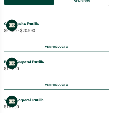
VENDIDOS
por
Gel de Ducha Frutilla
Rango
$
9.990
-
$
20.990
de
precios:
desde
VER PRODUCTO
$9.990
hasta
Bruma Corporal Frutilla
$20.990
$
14.990
VER PRODUCTO
Yogurt Corporal Frutilla
$
14.990