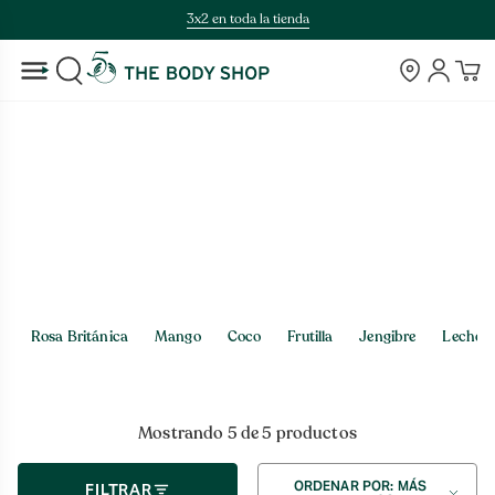
Saltar
3x2 en toda la tienda
al
contenido
Tiendas
Cuenta
BUSCAR
Inicio
>
Frutilla
Frutilla
Rosa Británica
Mango
Coco
Frutilla
Jengibre
Leche d
Mostrando 5 de 5 productos
Ordenar
ORDENAR POR: MÁS
FILTRAR