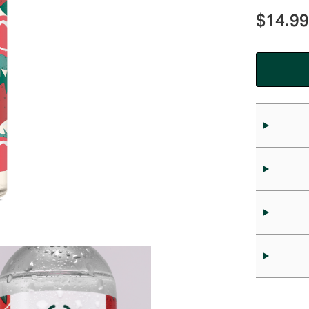
$
14.9