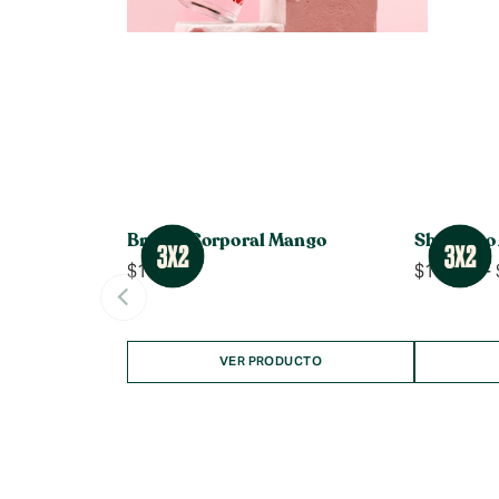
Bruma Corporal Mango
Shampoo 
$
14.990
$
10.990
-
VER PRODUCTO