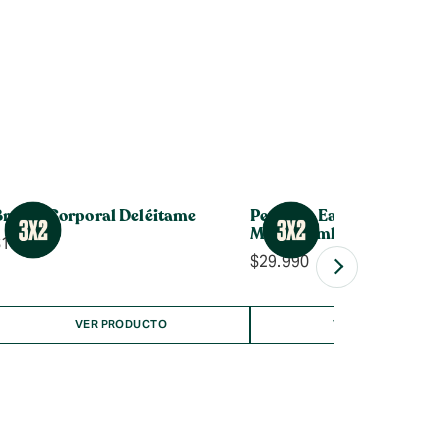
Bruma Corporal Deléitame
Perfume Eau de Toilette B
Musk 60ml
$
14.990
$
29.990
VER PRODUCTO
VER PRODUCTO