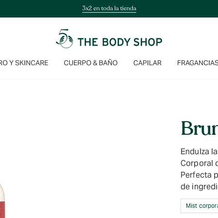
3x2 en toda la tienda
O Y SKINCARE
CUERPO & BAÑO
CAPILAR
FRAGANCIA
Brum
Endulza l
Corporal d
Perfecta 
de ingredi
Mist corpor