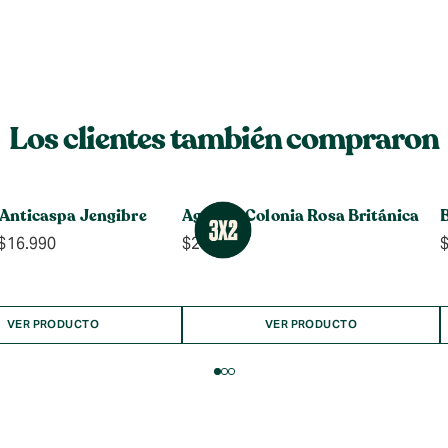
Los clientes también compraron
Anticaspa Jengibre
Agua de Colonia Rosa Británica
Rango
$
16.990
$
24.990
de
precios:
desde
$10.990
VER PRODUCTO
VER PRODUCTO
hasta
$16.990