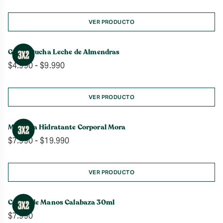
VER PRODUCTO
Gel de Ducha Leche de Almendras
Rango
$
4.990
-
$
9.990
de
precios:
desde
VER PRODUCTO
$4.990
hasta
Manteca Hidratante Corporal Mora
$9.990
Rango
$
7.990
-
$
19.990
de
precios:
desde
VER PRODUCTO
$7.990
hasta
Crema de Manos Calabaza 30ml
$19.990
$
7.990