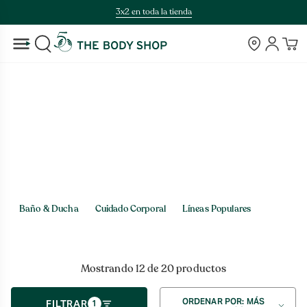
Saltar
3x2 en toda la tienda
al
contenido
Tiendas
Cuenta
BUSCAR
Inicio
>
Cuerpo & baño > Líneas Populares
Cuerpo & baño
Baño & Ducha
Cuidado Corporal
Líneas Populares
Mostrando 12 de 20 productos
Ordenar
ORDENAR POR: MÁS
FILTRAR
1