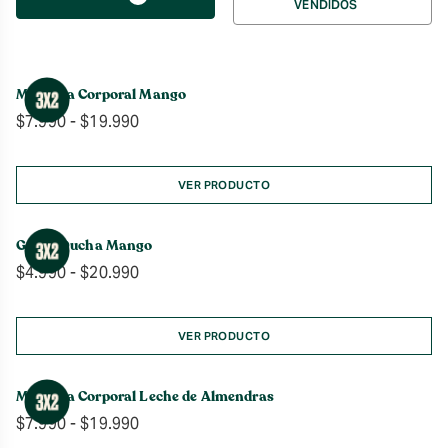
VENDIDOS
por
Manteca Corporal Mango
Rango
$
7.990
-
$
19.990
de
precios:
desde
VER PRODUCTO
$7.990
hasta
Gel de Ducha Mango
$19.990
Rango
$
4.990
-
$
20.990
de
precios:
desde
VER PRODUCTO
$4.990
hasta
Manteca Corporal Leche de Almendras
$20.990
Rango
$
7.990
-
$
19.990
de