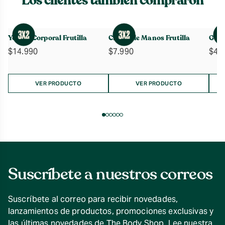
Los clientes también compraron
Yogurt Corporal Frutilla
Crema de Manos Frutilla
Gel 
$
14.990
$
7.990
$
4.
VER PRODUCTO
VER PRODUCTO
Suscríbete a nuestros correos
Suscríbete al correo para recibir novedades,
lanzamientos de productos, promociones exclusivas y
las últimas novedades de The Body Shop. Lee nuestra