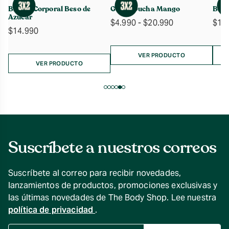
Bruma Corporal Beso de
Gel de Ducha Mango
Brum
Azúcar
Rango
$
4.990
-
$
20.990
$
14
$
14.990
de
precios:
desde
VER PRODUCTO
VER PRODUCTO
$4.990
hasta
$20.990
Suscríbete a nuestros correos
Suscríbete al correo para recibir novedades,
lanzamientos de productos, promociones exclusivas y
las últimas novedades de The Body Shop. Lee nuestra
política de privacidad
.