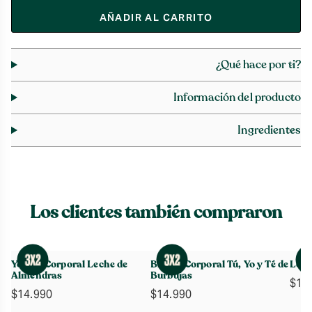
AÑADIR AL CARRITO
¿Qué hace por ti?
Información del producto
Ingredientes
Los clientes también compraron
Yogurt Corporal Leche de
Bruma Corporal Tú, Yo y Té de
Loci
Almendras
Burbujas
$
15
$
14.990
$
14.990