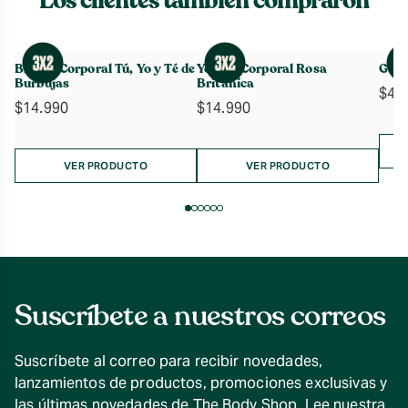
Los clientes también compraron
Bruma Corporal Tú, Yo y Té de
Yogurt Corporal Rosa
Gel 
Burbujas
Británica
$
4.
$
14.990
$
14.990
VER PRODUCTO
VER PRODUCTO
Suscríbete a nuestros correos
Suscríbete al correo para recibir novedades,
lanzamientos de productos, promociones exclusivas y
las últimas novedades de The Body Shop. Lee nuestra