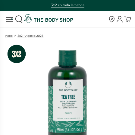
Saltar
3x2 en toda la tienda
al
contenido
Tiendas
Cuenta
BUSCAR
Inicio
>
3x2 - Agosto 2026