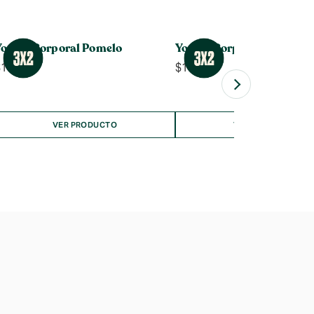
Yogurt Corporal Pomelo
Yogurt Corporal Frutilla
$
14.990
$
14.990
VER PRODUCTO
VER PRODUCTO