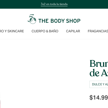
3x2 en toda la tienda
O Y SKINCARE
CUERPO & BAÑO
CAPILAR
FRAGANCIA
Bru
de A
DULCE Y 
$
14.9