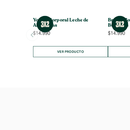
Yogurt Corporal Leche de
Bruma Cor
Almendras
Burbujas
$
14.990
$
14.990
VER PRODUCTO