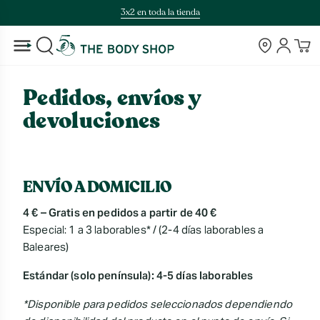
Saltar
3x2 en toda la tienda
al
contenido
Tiendas
Cuenta
BUSCAR
Pedidos, envíos y
devoluciones
ENVÍO A DOMICILIO
4 € – Gratis en pedidos a partir de 40 €
Especial: 1 a 3 laborables* / (2-4 días laborables a
Baleares)
Estándar (solo península): 4-5 días laborables
*Disponible para pedidos seleccionados dependiendo