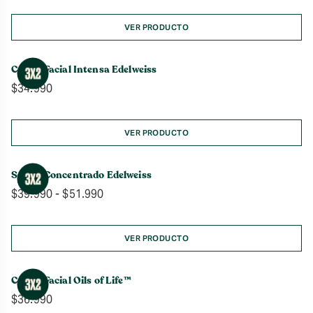
VER PRODUCTO
Crema Facial Intensa Edelweiss
$
34.990
VER PRODUCTO
Sérum Concentrado Edelweiss
Rango
$
39.990
-
$
51.990
de
precios:
desde
VER PRODUCTO
$39.990
hasta
Crema Facial Oils of Life™
$51.990
$
36.990