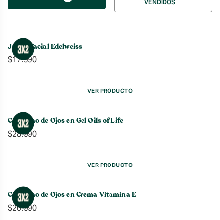
VENDIDOS
por
Jabón Facial Edelweiss
$
17.990
VER PRODUCTO
Contorno de Ojos en Gel Oils of Life
$
28.990
VER PRODUCTO
Contorno de Ojos en Crema Vitamina E
$
20.990