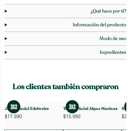
¿Qué hace por ti?
Información del producto
Modo de uso
Ingredientes
Los clientes también compraron
Jabón Facial Edelweiss
Tónico Fácial Algas Marinas
Séru
$
17.990
$
15.990
$
27