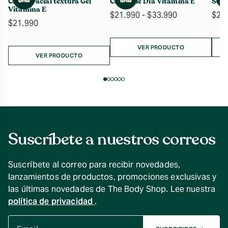
Crema Facial textura Gel
Crema de Día Vitamina E
Séru
Vitamina E
Rango
$
21.990
-
$
33.990
$
27
$
21.990
de
precios:
desde
VER PRODUCTO
VER PRODUCTO
$21.990
hasta
$33.990
Suscríbete a nuestros correos
Suscríbete al correo para recibir novedades,
lanzamientos de productos, promociones exclusivas y
las últimas novedades de The Body Shop. Lee nuestra
política de privacidad
.