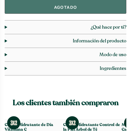
AGOTADO
¿Qué hace por ti?
Información del producto
Modo de uso
Ingredientes
Los clientes también compraron
Crema Hidratante de Día
Crema Hidratante Control de
Masc
Vitamina C
la Piel Árbol de Té
Carb