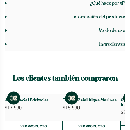
¿Qué hace por ti?
Información del producto
Modo de uso
Ingredientes
Los clientes también compraron
Jabón Facial Edelweiss
Tónico Fácial Algas Marinas
Crem
Inte
$
17.990
$
15.990
$
21
VER PRODUCTO
VER PRODUCTO