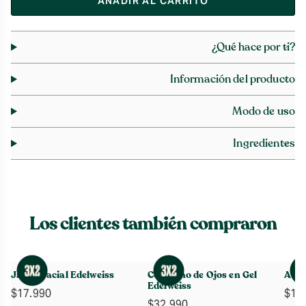
AÑADIR AL CARRITO
¿Qué hace por ti?
Información del producto
Modo de uso
Ingredientes
Los clientes también compraron
Jabón Facial Edelweiss
Contorno de Ojos en Gel
Acei
Edelweiss
$
17.990
$
11
$
32.990