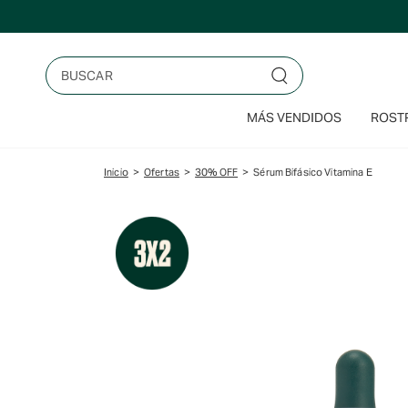
Saltar
al
contenido
Buscar
MÁS VENDIDOS
ROSTR
Inicio
>
Ofertas
>
30% OFF
>
Sérum Bifásico Vitamina E