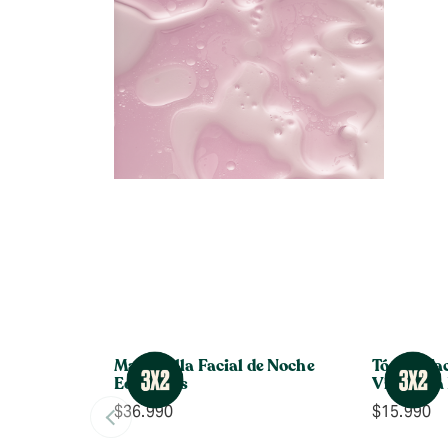
Mascarilla Facial de Noche
Tónico Fa
Edelweiss
Vitamina
$
36.990
$
15.990