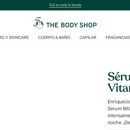
3x2 en toda la tienda
O Y SKINCARE
CUERPO & BAÑO
CAPILAR
FRAGANCIA
Séru
Vita
Enriquecid
Serum Bifá
intensamen
noche. ¡D