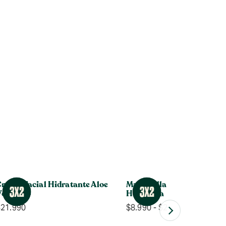
rema Facial Hidratante Aloe
Mascarilla Purificante Ca
Vera
Himalaya
Rango
$
21.990
$
8.990
-
$
24.990
de