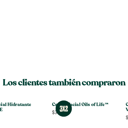
Los clientes también compraron
cial Hidratante
Crema Facial Oils of Life™
C
 E
$
36.990