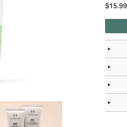
$
15.9