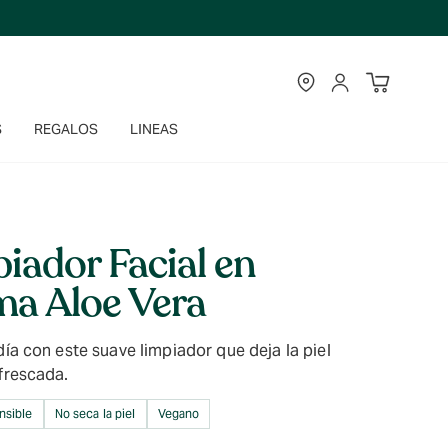
TIENDAS
CUENTA
S
REGALOS
LINEAS
iador Facial en
a Aloe Vera
día con este suave limpiador que deja la piel
frescada.
nsible
No seca la piel
Vegano