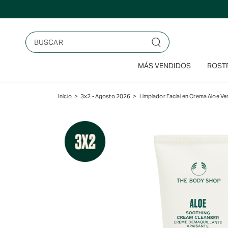
Saltar
al
contenido
Buscar
MÁS VENDIDOS
ROSTR
Inicio
>
3x2 - Agosto 2026
>
Limpiador Facial en Crema Aloe Ve