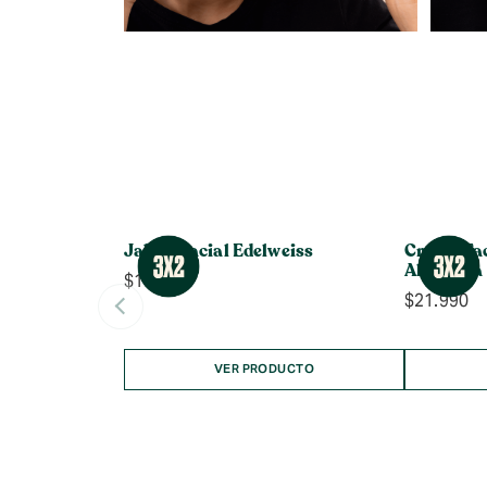
Jabón Facial Edelweiss
Crema Fac
Aloe Vera
$
17.990
$
21.990
VER PRODUCTO