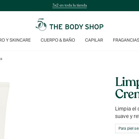
3x2 en toda la tienda
O Y SKINCARE
CUERPO & BAÑO
CAPILAR
FRAGANCIA
ra
Limp
Crem
Limpia el 
suave y re
Para piel se