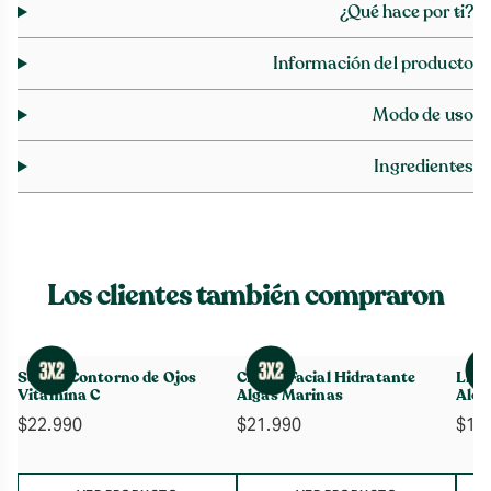
¿Qué hace por ti?
Información del producto
Modo de uso
Ingredientes
Los clientes también compraron
Sérum Contorno de Ojos
Crema Facial Hidratante
Limp
Vitamina C
Algas Marinas
Aloe
$
22.990
$
21.990
$
15