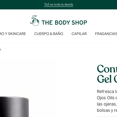
3x2 en toda la tienda
O Y SKINCARE
CUERPO & BAÑO
CAPILAR
FRAGANCIA
e
Cont
Gel O
Refresca 
Ojos Oils 
las ojeras
bolsas y r