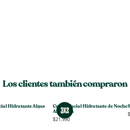
Los clientes también compraron
ial Hidratante Algas
Crema Facial Hidratante de Noche
Aloe Vera
$
21.990