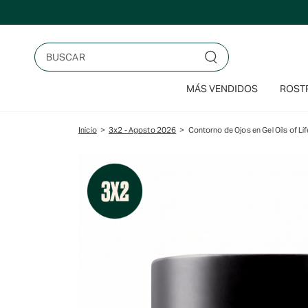
Saltar
al
contenido
Buscar
MÁS VENDIDOS
ROSTR
Inicio
>
3x2 - Agosto 2026
>
Contorno de Ojos en Gel Oils of Lif