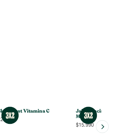
Skin Boost Vitamina C
Jabón Facial Piel Mixta Al
Marinas
$
24.990
$
15.990