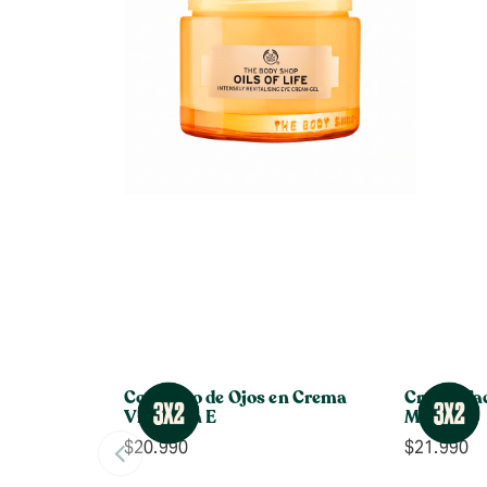
Contorno de Ojos en Crema
Crema Fac
Vitamina E
Marinas
$
20.990
$
21.990