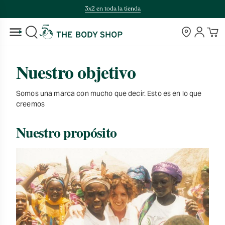
Saltar
3x2 en toda la tienda
al
contenido
Tiendas
Cuenta
BUSCAR
Nuestro objetivo
Somos una marca con mucho que decir. Esto es en lo que
creemos
Nuestro propósito