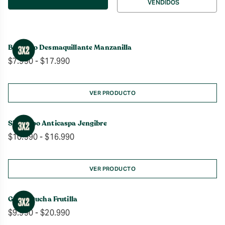
VENDIDOS
por
Bálsamo Desmaquillante Manzanilla
Rango
$
7.990
-
$
17.990
de
precios:
desde
VER PRODUCTO
$7.990
hasta
Shampoo Anticaspa Jengibre
$17.990
Rango
$
10.990
-
$
16.990
de
precios:
desde
VER PRODUCTO
$10.990
hasta
Gel de Ducha Frutilla
$16.990
Rango
$
9.990
-
$
20.990
de