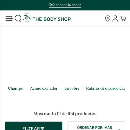
Saltar
3x2 en toda la tienda
al
contenido
Tiendas
Cuenta
BUSCAR
Inicio
>
Tienda
Tienda
Champú
Acondicionador
Jengibre
Rutinas de cuidado capila
Mostrando 12 de 194 productos
Ordenar
ORDENAR POR: MÁS
FILTRAR