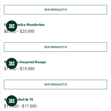
precios:
desde
VER PRODUCTO
$9.990
hasta
Gel de Ducha Mandarina
$20.990
Rango
$
9.990
-
$
20.990
de
precios:
desde
VER PRODUCTO
$9.990
hasta
Manteca Corporal Mango
$20.990
Rango
$
7.990
-
$
19.990
de
precios:
desde
VER PRODUCTO
$7.990
hasta
Aceite Árbol de Té
$19.990
Rango
$
11.990
-
$
17.990