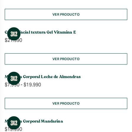
de
precios:
desde
VER PRODUCTO
$7.990
hasta
Crema Facial textura Gel Vitamina E
$19.990
$
21.990
VER PRODUCTO
Manteca Corporal Leche de Almendras
Rango
$
7.990
-
$
19.990
de
precios:
desde
VER PRODUCTO
$7.990
hasta
Manteca Corporal Mandarina
$19.990
$
19.990