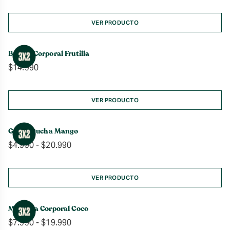
de
precios:
desde
VER PRODUCTO
$11.990
hasta
Bruma Corporal Frutilla
$17.990
$
14.990
VER PRODUCTO
Gel de Ducha Mango
Rango
$
4.990
-
$
20.990
de
precios:
desde
VER PRODUCTO
$4.990
hasta
Manteca Corporal Coco
$20.990
Rango
$
7.990
-
$
19.990