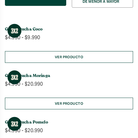
DE MENOR A MAYOR
por
Gel de Ducha Coco
Rango
$
4.990
-
$
9.990
de
precios:
desde
VER PRODUCTO
$4.990
hasta
Gel de Ducha Moringa
$9.990
Rango
$
4.990
-
$
20.990
de
precios:
desde
VER PRODUCTO
$4.990
hasta
Gel de Ducha Pomelo
$20.990
Rango
$
4.990
-
$
20.990
de