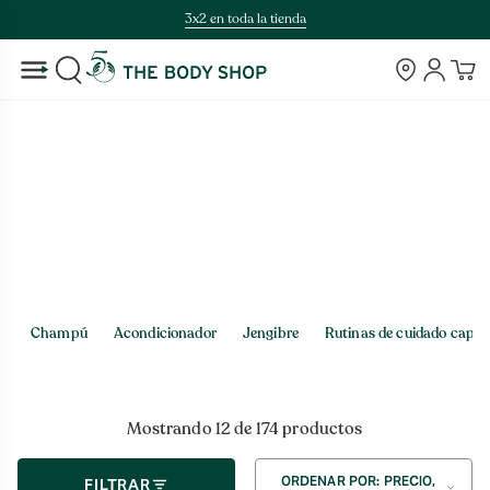
Saltar
3x2 en toda la tienda
al
contenido
Tiendas
Cuenta
BUSCAR
Inicio
>
Tienda
Tienda
Champú
Acondicionador
Jengibre
Rutinas de cuidado capila
Mostrando 12 de 174 productos
Ordenar
ORDENAR POR: PRECIO,
FILTRAR