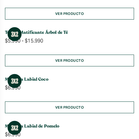
de
precios:
desde
VER PRODUCTO
$4.990
hasta
Tónico Matificante Árbol de Té
$9.990
Rango
$
5.990
-
$
15.990
de
precios:
desde
VER PRODUCTO
$5.990
hasta
Manteca Labial Coco
$15.990
$
6.990
VER PRODUCTO
Manteca Labial de Pomelo
$
6.990