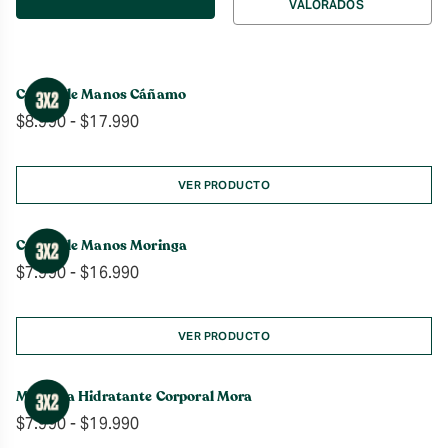
VALORADOS
por
Crema de Manos Cáñamo
Rango
$
8.990
-
$
17.990
de
precios:
desde
VER PRODUCTO
$8.990
hasta
Crema de Manos Moringa
$17.990
Rango
$
7.990
-
$
16.990
de
precios:
desde
VER PRODUCTO
$7.990
hasta
Manteca Hidratante Corporal Mora
$16.990
Rango
$
7.990
-
$
19.990
de