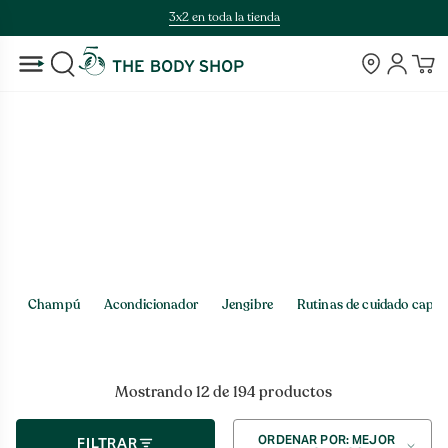
Saltar
3x2 en toda la tienda
al
contenido
Tiendas
Cuenta
BUSCAR
Inicio
>
Tienda
Tienda
Champú
Acondicionador
Jengibre
Rutinas de cuidado capila
Mostrando 12 de 194 productos
Ordenar
ORDENAR POR: MEJOR
FILTRAR