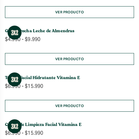
precios:
desde
VER PRODUCTO
$7.990
hasta
Gel de Ducha Leche de Almendras
$19.990
Rango
$
4.990
-
$
9.990
de
precios:
desde
VER PRODUCTO
$4.990
hasta
Tónico Facial Hidratante Vitamina E
$9.990
Rango
$
6.990
-
$
15.990
de
precios:
desde
VER PRODUCTO
$6.990
hasta
Crema de Limpieza Facial Vitamina E
$15.990
Rango
$
6.990
-
$
15.990