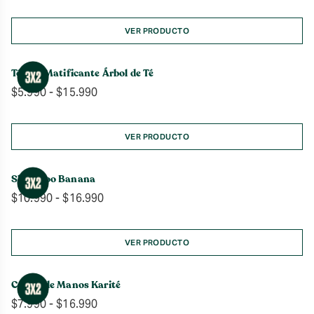
de
precios:
desde
VER PRODUCTO
$6.990
hasta
Tónico Matificante Árbol de Té
$15.990
Rango
$
5.990
-
$
15.990
de
precios:
desde
VER PRODUCTO
$5.990
hasta
Shampoo Banana
$15.990
Rango
$
10.990
-
$
16.990
de
precios:
desde
VER PRODUCTO
$10.990
hasta
Crema de Manos Karité
$16.990
Rango
$
7.990
-
$
16.990