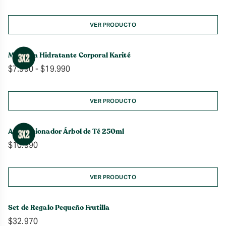
de
precios:
desde
VER PRODUCTO
$7.990
hasta
Manteca Hidratante Corporal Karité
$16.990
Rango
$
7.990
-
$
19.990
de
precios:
desde
VER PRODUCTO
$7.990
hasta
Acondicionador Árbol de Té 250ml
$19.990
$
10.990
VER PRODUCTO
Set de Regalo Pequeño Frutilla
$
32.970