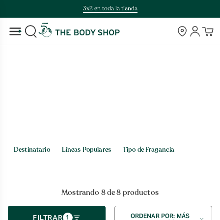
Saltar
3x2 en toda la tienda
al
contenido
Tiendas
Cuenta
BUSCAR
Inicio
>
Fragancias > Líneas Populares
Fragancias
Destinatario
Líneas Populares
Tipo de Fragancia
Mostrando 8 de 8 productos
Ordenar
ORDENAR POR: MÁS
FILTRAR
1