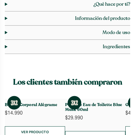
¿Qué hace por ti?
Información del producto
Modo de uso
Ingredientes
Los clientes también compraron
Bruma Corporal Alégrame
Perfume Eau de Toilette Blue
Gel 
Musk 60ml
$
14.990
$
4.
$
29.990
VER PRODUCTO