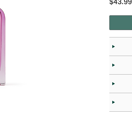
$
43.9