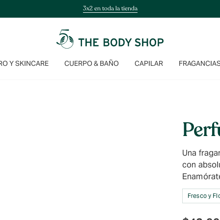
3x2 en toda la tienda
O Y SKINCARE
CUERPO & BAÑO
CAPILAR
FRAGANCIA
Perf
Una fragan
con absolu
Enamórate
Fresco y Flo