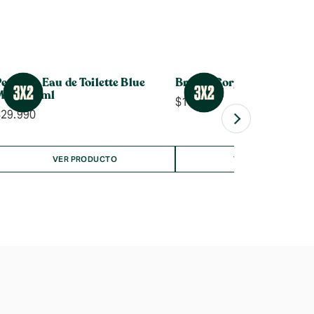
erfume Eau de Toilette Blue
Bruma Corporal Frutilla
Musk 60ml
$
14.990
$
29.990
VER PRODUCTO
VER PRODUCTO