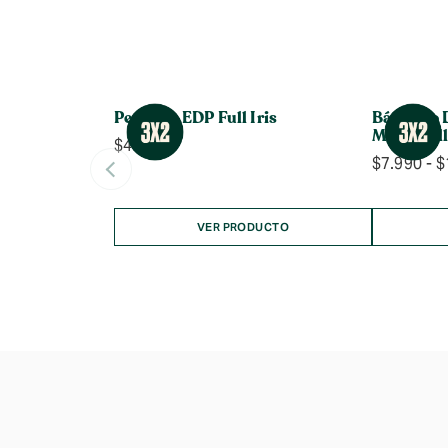
Perfume EDP Full Iris
Bálsamo 
Manzanil
$
43.990
$
7.990
-
$
VER PRODUCTO