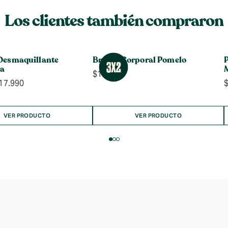
Los clientes también compraron
Desmaquillante
Bruma Corporal Pomelo
P
la
$
14.990
Rango
17.990
de
precios:
desde
VER PRODUCTO
VER PRODUCTO
$7.990
hasta
$17.990