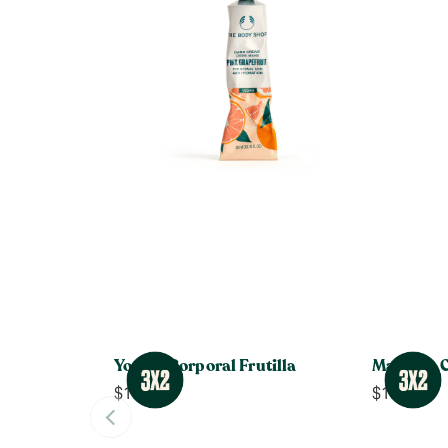
Yogurt Corporal Frutilla
Manteca 
$
14.990
$
19.990