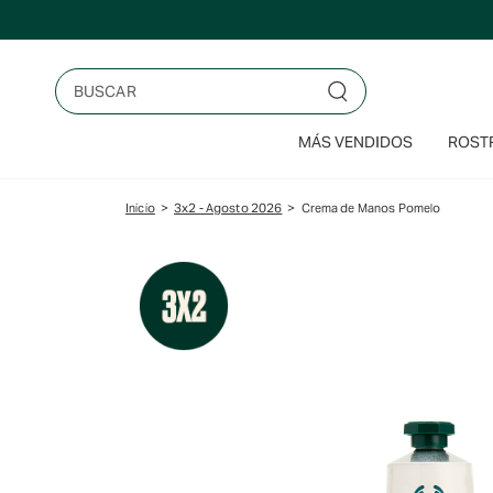
Saltar
al
contenido
Buscar
MÁS VENDIDOS
ROSTR
Inicio
>
3x2 - Agosto 2026
>
Crema de Manos Pomelo