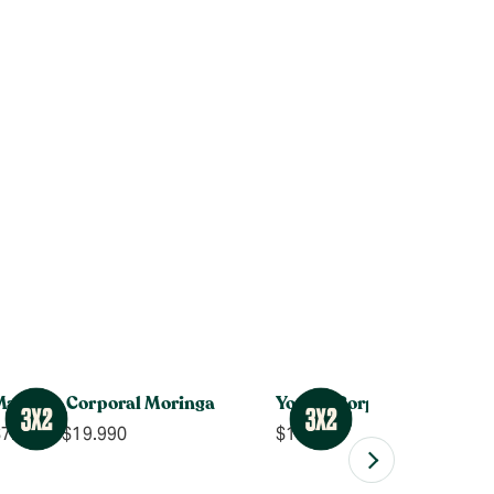
Manteca Corporal Moringa
Yogurt Corporal Mango
Rango
$
7.990
-
$
19.990
$
14.990
de
precios: