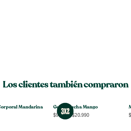
Los clientes también compraron
Corporal Mandarina
Gel de Ducha Mango
Rango
$
9.990
-
$
20.990
de
precios: