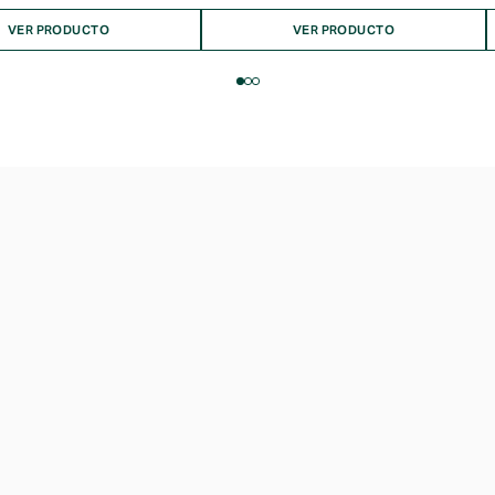
desde
$9.990
VER PRODUCTO
VER PRODUCTO
hasta
$20.990