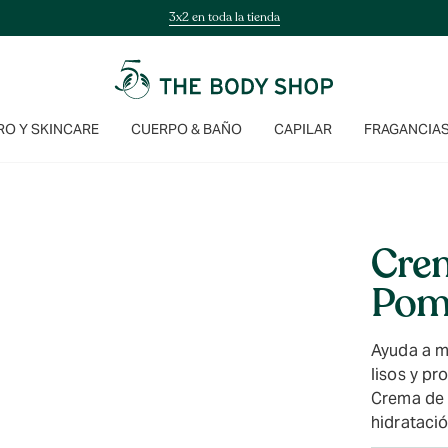
3x2 en toda la tienda
O Y SKINCARE
CUERPO & BAÑO
CAPILAR
FRAGANCIA
Cre
Pom
Ayuda a m
lisos y p
Crema de 
hidratació