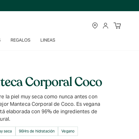
TIENDAS
CUENTA
S
REGALOS
LINEAS
teca Corporal Coco
re la piel muy seca como nunca antes con
ejor Manteca Corporal de Coco. Es vegana
stá elaborada con 96% de ingredientes de
ural.
uy seca
96Hrs de hidratación
Vegano