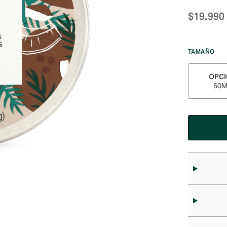
$
19.990
TAMAÑO
OPC
50