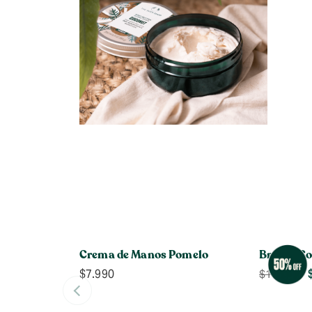
Crema de Manos Pomelo
Bruma Co
$
7.990
$
14.990