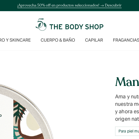
¡Aprovecha 50% off en productos seleccionados! → Descubrir
O Y SKINCARE
CUERPO & BAÑO
CAPILAR
FRAGANCIA
Man
Ama y nut
nuestra m
y ahora e
origen nat
Para piel m