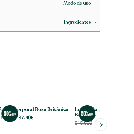
Modo de uso
Ingredientes
ogurt Corporal Rosa Británica
Loción Corporal de Rosa
Británica
$
7.495
$
14.990
$
7.995
$
15.990