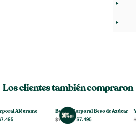
Los clientes también compraron
rporal Alégrame
Bruma Corporal Beso de Azúcar
Y
$
7.495
$
7.495
$
14.990