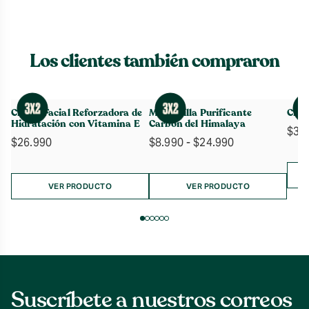
Los clientes también compraron
Crema Facial Reforzadora de
Mascarilla Purificante
Crem
Hidratación con Vitamina E
Carbón del Himalaya
$
36
Rango
$
26.990
$
8.990
-
$
24.990
de
precios:
desde
VER PRODUCTO
VER PRODUCTO
$8.990
hasta
$24.990
Suscríbete a nuestros correos