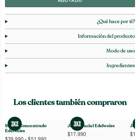
AGOTADO
¿Qué hace por ti?
Información del producto
Modo de uso
Ingredientes
Los clientes también compraron
Sérum Concentrado
Jabón Facial Edelweiss
Jabó
Edelweiss
$
17.990
$
15
Rango
$
39.990
-
$
51.990