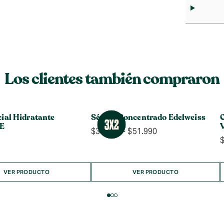
Los clientes también compraron
cial Hidratante
Sérum Concentrado Edelweiss
C
 E
Rango
$
39.990
-
$
51.990
de
precios:
desde
$39.990
VER PRODUCTO
VER PRODUCTO
hasta
$51.990