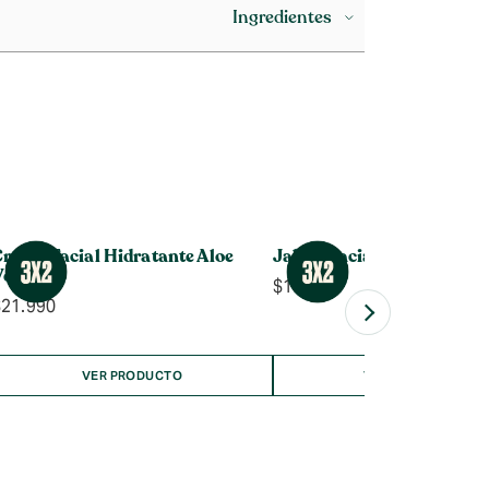
Ingredientes
rema Facial Hidratante Aloe
Jabón Facial Edelweiss
Vera
$
17.990
$
21.990
VER PRODUCTO
VER PRODUCTO