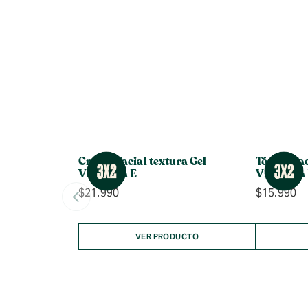
Crema Facial textura Gel
Tónico Fa
Vitamina E
Vitamina
$
21.990
$
15.990
VER PRODUCTO