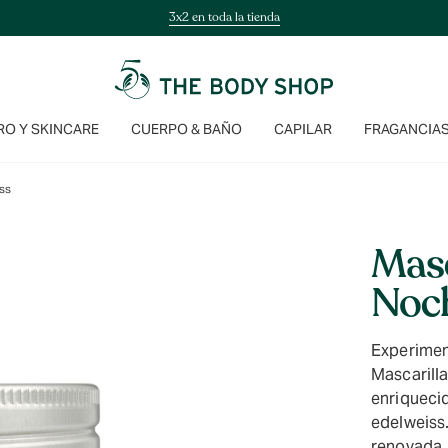
3x2 en toda la tienda
O Y SKINCARE
CUERPO & BAÑO
CAPILAR
FRAGANCIA
iss
Masc
Noch
Experimen
Mascarill
enriqueci
edelweiss
renovada.