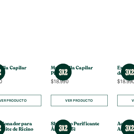
illa Capilar
Mascarilla Capilar
Exfolia
Plátano
de Té
0
$
18.990
$
18.99
VER PRODUCTO
VER PRODUCTO
V
cionador para
Shampoo Purificante
Acondi
ceite de Ricino
Árbol de Té
Antica