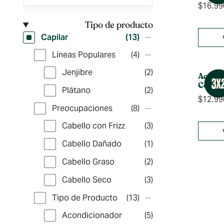
$
16.99
Tipo de producto
Capilar
(13)
Líneas Populares
(4)
Jenjibre
(2)
Aceite
Coco 
Plátano
(2)
$
12.99
Preocupaciones
(8)
Cabello con Frizz
(3)
Cabello Dañado
(1)
Cabello Graso
(2)
Cabello Seco
(3)
Tipo de Producto
(13)
Acondicionador
(5)