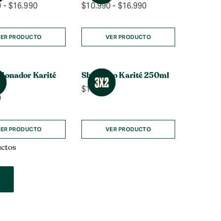
Rango
Rango
0
-
$
16.990
$
10.990
-
$
16.990
de
de
precios:
precios:
desde
desde
ER PRODUCTO
VER PRODUCTO
$10.990
$10.990
hasta
hasta
$16.990
$16.990
cionador Karité
Shampoo Karité 250ml
$
10.990
0
ER PRODUCTO
VER PRODUCTO
uctos