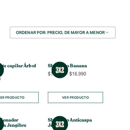
Ordenar
ORDENAR POR: PRECIO, DE MAYOR A MENOR
por
nte capilar Árbol
Shampoo Banana
Rango
$
10.990
-
$
16.990
0
de
precios:
desde
$10.990
ER PRODUCTO
VER PRODUCTO
hasta
$16.990
cionador
Shampoo Anticaspa
spa Jengibre
Jengibre