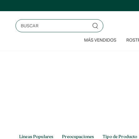
Saltar
al
contenido
Buscar
MÁS VENDIDOS
ROSTR
Inicio
>
Capilar
Capilar
Líneas Populares
Preocupaciones
Tipo de Producto