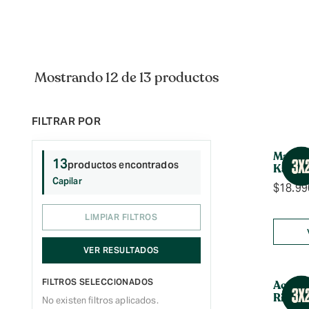
Mostrando 12 de 13 productos
Mascar
13
productos encontrados
Karité
Capilar
$
18.99
LIMPIAR FILTROS
VER RESULTADOS
FILTROS SELECCIONADOS
Acondi
Rizos A
No existen filtros aplicados.