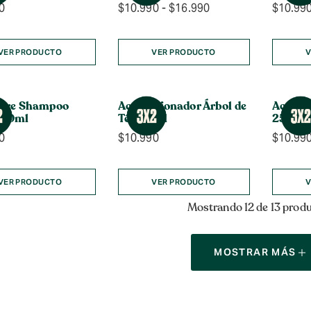
Rango
0
$
10.990
-
$
16.990
$
10.99
de
precios:
desde
VER PRODUCTO
VER PRODUCTO
V
$10.990
hasta
$16.990
 Pre Shampoo
Acondicionador Árbol de
Acondi
200ml
Té 250ml
250ml
0
$
10.990
$
10.99
VER PRODUCTO
VER PRODUCTO
V
Mostrando 12 de 13 prod
MOSTRAR MÁS