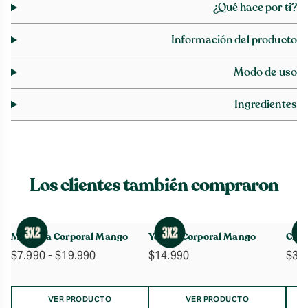
¿Qué hace por ti?
Información del producto
Modo de uso
Ingredientes
Los clientes también compraron
Manteca Corporal Mango
Yogurt Corporal Mango
Crem
Rango
$
7.990
-
$
19.990
$
14.990
$
36
de
precios:
desde
VER PRODUCTO
VER PRODUCTO