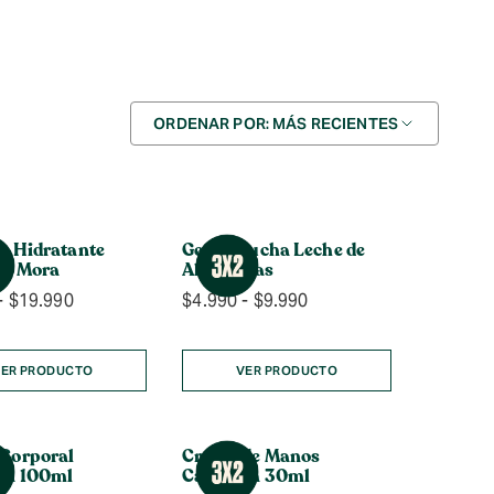
Ordenar
ORDENAR POR: MÁS RECIENTES
por
a Hidratante
Gel de Ducha Leche de
al Mora
Almendras
Rango
Rango
-
$
19.990
$
4.990
-
$
9.990
de
de
precios:
precios:
desde
desde
ER PRODUCTO
VER PRODUCTO
$7.990
$4.990
hasta
hasta
$19.990
$9.990
Corporal
Crema de Manos
za 100ml
Calabaza 30ml