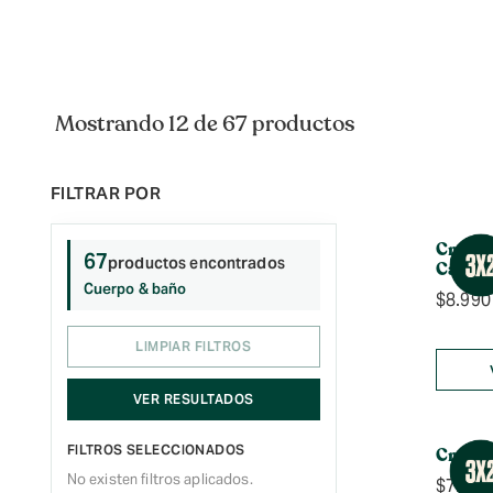
Mostrando 12 de 67 productos
Crema
67
productos encontrados
Cáña
Cuerpo & baño
$
8.990
LIMPIAR FILTROS
VER RESULTADOS
FILTROS SELECCIONADOS
Crema 
No existen filtros aplicados.
$
7.990