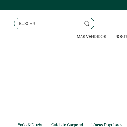
Saltar
al
contenido
Buscar
MÁS VENDIDOS
ROSTR
Inicio
>
Cuerpo & baño
Cuerpo & baño
Baño & Ducha
Cuidado Corporal
Líneas Populares