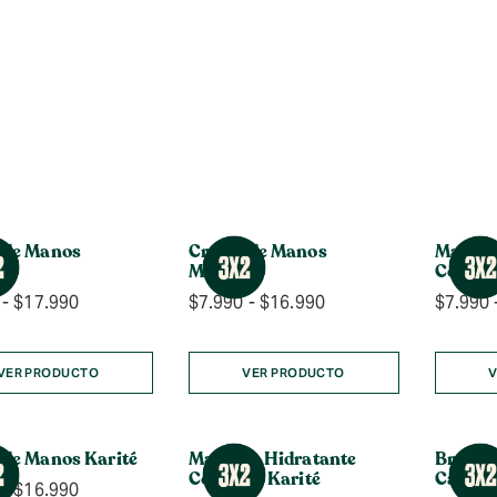
 de Manos
Crema de Manos
Mantec
mo
Moringa
Corpor
Rango
Rango
-
$
17.990
$
7.990
-
$
16.990
$
7.990
de
de
precios:
precios:
desde
desde
VER PRODUCTO
VER PRODUCTO
V
$8.990
$7.990
hasta
hasta
$17.990
$16.990
de Manos Karité
Manteca Hidratante
Bruma 
Corporal Karité
Calaba
Rango
-
$
16.990